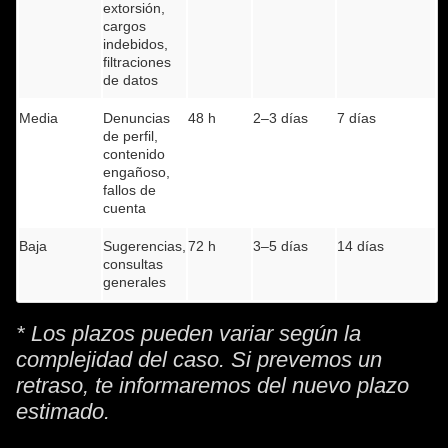
extorsión,
cargos
indebidos,
filtraciones
de datos
Media
Denuncias
48 h
2–3 días
7 días
de perfil,
contenido
engañoso,
fallos de
cuenta
Baja
Sugerencias,
72 h
3–5 días
14 días
consultas
generales
* Los plazos pueden variar según la
complejidad del caso. Si prevemos un
retraso, te informaremos del nuevo plazo
estimado.