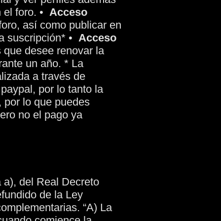
el foro.
•
Acceso
foro, así como publicar en
a suscripción*
•
Acceso
s que desee renovar la
rante un año.
* La
lizada a través de
aypal, por lo tanto la
, por lo que puedes
ero no el pago ya
a a), del Real Decreto
efundido de la Ley
complementarias. “A) La
, cuando comience la