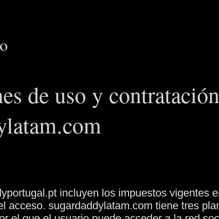
so
es de uso y contratación
ylatam.com
portugal.pt incluyen los impuestos vigentes e
el acceso.
sugardaddylatam.com tiene tres pla
r el que el usuario puede acceder a la red soc