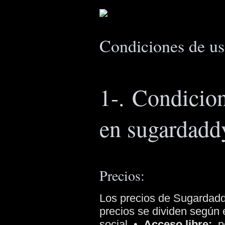
Condiciones de u
1-. Condicion
en sugardadd
Precios:
Los precios de Sugardaddy
precios se dividen según 
social.
•
Acceso libre:
po