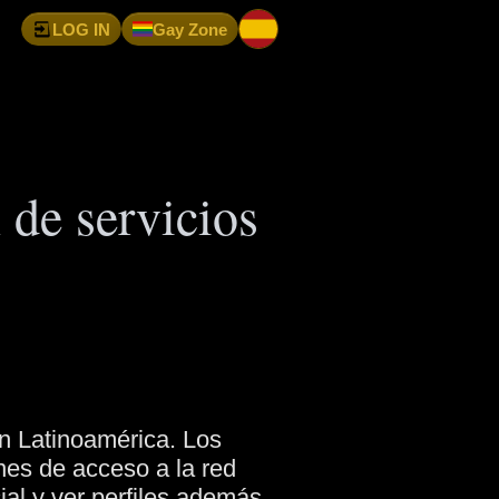
LOG IN
Gay Zone
 de servicios
n Latinoamérica. Los
nes de acceso a la red
ial y ver perfiles además