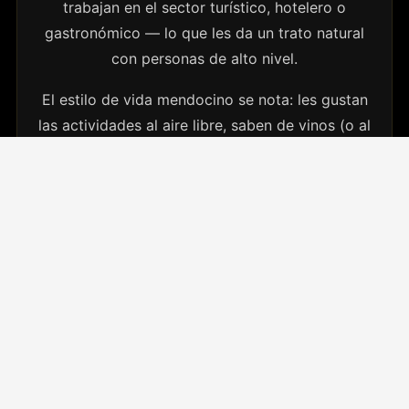
trabajan en el sector turístico, hotelero o
gastronómico — lo que les da un trato natural
con personas de alto nivel.
El estilo de vida mendocino se nota: les gustan
las actividades al aire libre, saben de vinos (o al
menos fingen bien), y valoran los planes que
implican
experiencias reales — una cabalgata
en la precordillera, una degustación privada o
un fin de semana en un resort
— por encima de
regalos materiales.
Al ser una ciudad más chica, la discreción es
clave. Las mujeres con este perfil en Mendoza
buscan vínculos donde ambos sepan manejar
los límites y la privacidad sea un acuerdo tácito.
Si respetás eso, vas a encontrar chicas genuinas