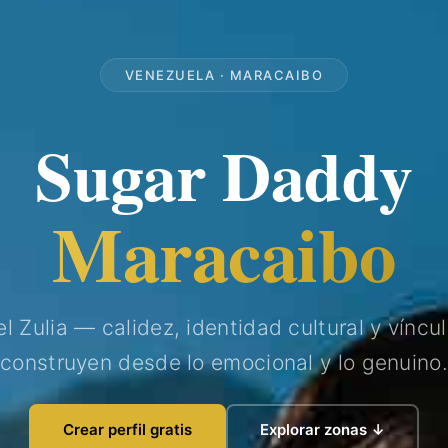
VENEZUELA · MARACAIBO
Sugar Daddy
Maracaibo
el Zulia — calidez, identidad cultural y víncu
construyen desde lo emocional y lo genuino.
Crear perfil gratis
Explorar zonas ↓